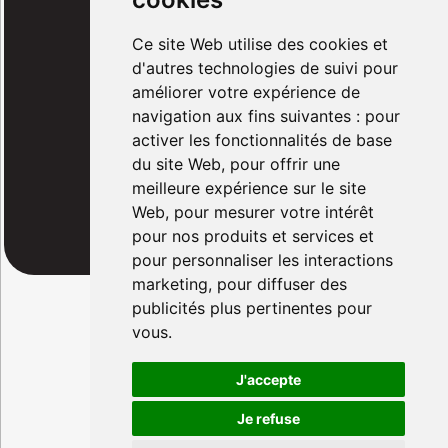
Rénovation électrique
Ce site Web utilise des cookies et
d'autres technologies de suivi pour
Panneaux photovoltaïques
améliorer votre expérience de
Notre équipe
navigation aux fins suivantes :
pour
Qui sommes-nous ?
activer les fonctionnalités de base
du site Web
,
pour offrir une
FAQ
meilleure expérience sur le site
Web
,
pour mesurer votre intérêt
Actualités
pour nos produits et services et
pour personnaliser les interactions
marketing
,
pour diffuser des
publicités plus pertinentes pour
Mentions légales
vous
.
Protection des données
Utilisations des cookies
J'accepte
Plan du site
Je refuse
Tous droits réservés
© 2023-2026
.
Création du site internet par Serco Point Web
.