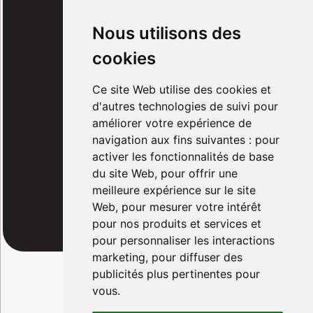
Nos services
Nous utilisons des
Installation électrique
cookies
Rénovation électrique
Ce site Web utilise des cookies et
d'autres technologies de suivi pour
Panneaux photovoltaïques
améliorer votre expérience de
Notre équipe
navigation aux fins suivantes :
pour
activer les fonctionnalités de base
Qui sommes-nous ?
du site Web
,
pour offrir une
FAQ
meilleure expérience sur le site
Web
,
pour mesurer votre intérêt
Actualités
pour nos produits et services et
pour personnaliser les interactions
marketing
,
pour diffuser des
publicités plus pertinentes pour
Mentions légales
vous
.
Protection des données